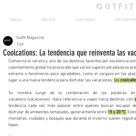
OUTFI
INICIO
REVISTA
CUPONERA
ENCUÉNTR
Outfit Magazine
3 jul
Coolcations: La tendencia que reinventa las va
Comienza el verano y uno de los destinos favoritos por excelencia son 
calentamiento global ha provocado que varios lugares paradisíacos pre
extremo o fenómenos poco agradables, como el sargazo en las playa
lugar a una nueva tendencia para disfrutar las vacaciones: 
las 
coolcati
Su nombre surge de la combinación de las palabras en
vacations
 (vacaciones). Hace referencia a viajes hacia destinos con 
tendencia cada vez más popular entre quienes buscan escapar de 
disfrutar de ambientes templados, generalmente entre 
15 y 20 °C
.
 Esto
montañas, ciudades y bosques que durante el invierno suelen regist
bajas.