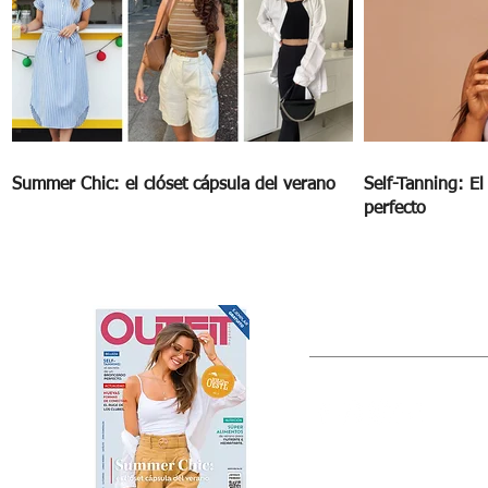
Summer Chic: el clóset cápsula del verano
Self-Tanning: E
perfecto
OUTFIT
Estado de México, México
Tel: (55) 5393-0597