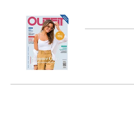
OUTFIT
Estado de México, México
Tel: (55) 5393-0597
© 2015 by Outfit Magazine I
Todos los Derechos Reservados