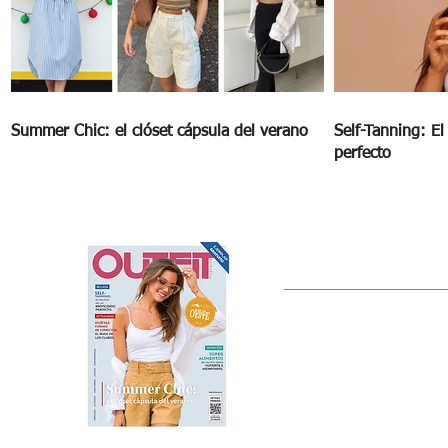
Summer Chic: el clóset cápsula del verano
Self-Tanning: E
perfecto
OUTFIT
Estado de México, México
Tel: (55) 5393-0597