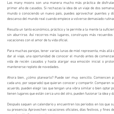
Las many moons son una manera mucho más práctica de disfrutar 
primer año de casados. Si rechazas la idea de un viaje de dos semanas
mundo o conociendo un nuevo país, puedes aprovechar puentes y día
descanso del mundo real cuando empiece a volverse demasiado rutinar
Resulta un tanto económico, práctico y le permite a la mente la suficien
sin aburrirse. Así recorres más lugares, construyes más recuerdos 
vacaciones con el amor de tu vida oficial.
Para muchas parejas, tener varias lunas de miel representa, más allá
dar al viaje, una oportunidad de conocer el mundo antes de comenzar u
vida de recién casados y hasta alargar esa emoción inicial o prolon
mantenerse repleto de novedades.
Ahora bien, ¿cómo planearlo? Puede ser muy sencillo. Comiencen por 
cada uno, por separado) que quieran conocer y compartir. Comparen su
acuerdo, pueden elegir las que tengan una vibra similar o bien optar po
tienen lugares que están cerca uno del otro, pueden fusionar la idea y d
Después saquen un calendario y encuentren los periodos en los que su 
su presencia. Aprovechen vacaciones oficiales, días festivos, y fines 