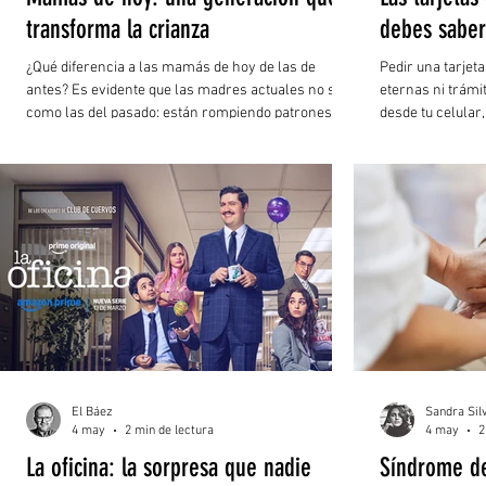
transforma la crianza
debes saber
¿Qué diferencia a las mamás de hoy de las de
Pedir una tarjeta
antes? Es evidente que las madres actuales no son
eternas ni trámi
como las del pasado: están rompiendo patrones
desde tu celular
generacionales que afectan la crianza de sus hijos.
funcionan las tar
Reflexionar sobre esto nos permite identificar si
cada vez más po
realmente estamos avanzando en ciertos temas,
lejos de determinar si antes era mejor que ahora.
Entender a las mamás es también comprender su
momento generacional. La mayoría de las mujeres
de antaño solían dedicarse exclusivamente al ho
El Báez
Sandra Sil
4 may
2 min de lectura
4 may
2
La oficina: la sorpresa que nadie
Síndrome de