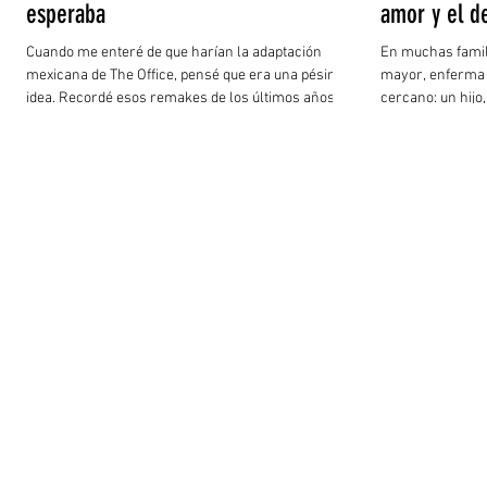
esperaba
amor y el d
Cuando me enteré de que harían la adaptación
En muchas famil
mexicana de The Office, pensé que era una pésima
mayor, enferma 
idea. Recordé esos remakes de los últimos años
cercano: un hijo
que simplemente no funcionan. Existen frases que
hermano que, poc
lo resumen bien: “si no puedes mejorarlo… no lo
cuidador principa
hagas” o “no toques lo que ya está bien hecho”.