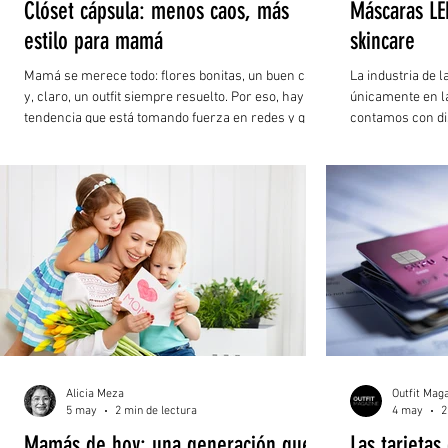
Clóset cápsula: menos caos, más
Máscaras LE
estilo para mamá
skincare
Mamá se merece todo: flores bonitas, un buen café
La industria de l
y, claro, un outfit siempre resuelto. Por eso, hay una
únicamente en la
tendencia que está tomando fuerza en redes y que
contamos con di
vale la pena conocer: el armario cápsula.
tech: herramient
desde inteligenci
virtuales. Entre 
la fototerapia.
Alicia Meza
Outfit Mag
5 may
2 min de lectura
4 may
2
Mamás de hoy: una generación que
Las tarjetas