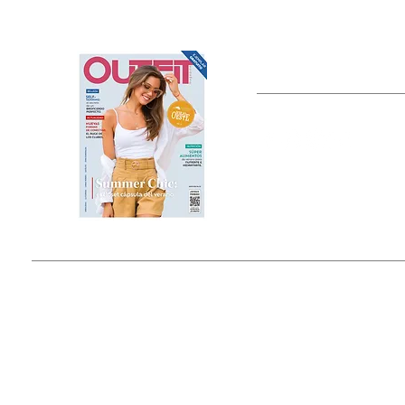
OUTFIT
Estado de México, México
Tel: (55) 5393-0597
© 2015 by Outfit Magazine I
Todos los Derechos Reservados