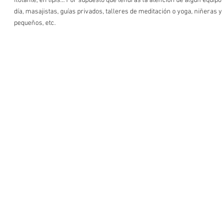
flotante, en tipis… Por supuesto que tendrás la atención de algún equipo
día, masajistas, guías privados, talleres de meditación o yoga, niñeras 
pequeños, etc.