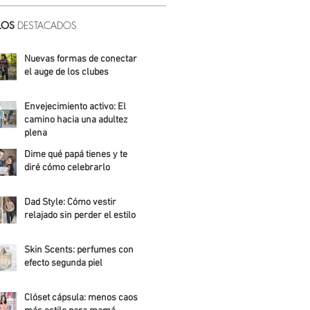
LOS
DESTACADOS
Nuevas formas de conectar:
el auge de los clubes
Alicia Meza
Envejecimiento activo: El
camino hacia una adultez
plena
Dime qué papá tienes y te
Alejandra Roldán
diré cómo celebrarlo
Alicia Meza
Dad Style: Cómo vestir
relajado sin perder el estilo
Daniela Fuentes
Skin Scents: perfumes con
efecto segunda piel
Angelica Santos
Clóset cápsula: menos caos,