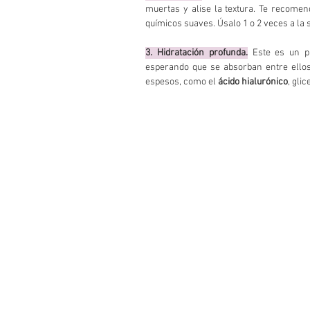
muertas y alise la textura. Te recome
químicos suaves. Úsalo 1 o 2 veces a la
3. Hidratación profunda.
 Este es un pu
esperando que se absorban entre ellos
espesos, como el 
ácido hialurónico
, glic