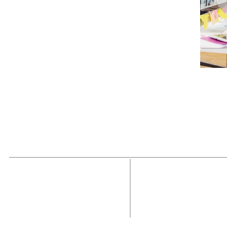
MAGAZINE
OUTFIT
RECIBE NUE
Estado de México, México
Tel: (55) 5393-0597