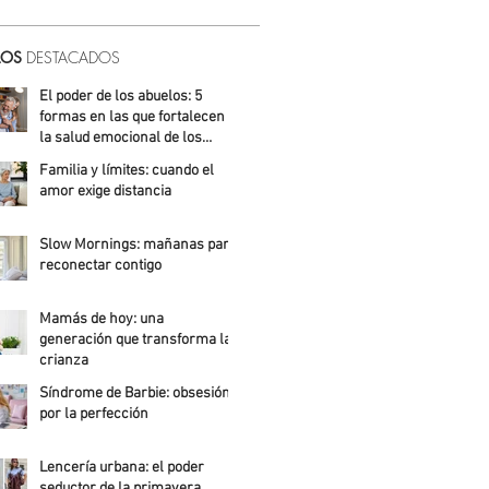
LOS
DESTACADOS
El poder de los abuelos: 5
formas en las que fortalecen
la salud emocional de los
niños
Familia y límites: cuando el
Ailed Álvarez
amor exige distancia
Ailed Álvarez
Slow Mornings: mañanas para
reconectar contigo
Alejandra Roldán
Mamás de hoy: una
generación que transforma la
crianza
Síndrome de Barbie: obsesión
Alicia Meza
por la perfección
Ailed Álvarez
Lencería urbana: el poder
seductor de la primavera