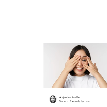
Alejandra Roldán
5 ene
2 min de lectura