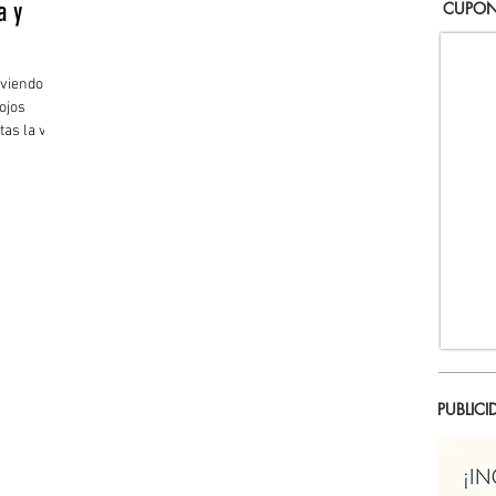
a y
CUPON
 viendo
ojos
as la vista
ntalla de la
, después
PUBLICI