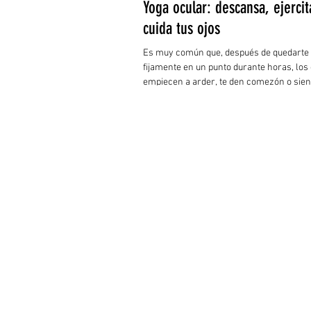
Yoga ocular: descansa, ejercit
cuida tus ojos
Es muy común que, después de quedarte
fijamente en un punto durante horas, los 
empiecen a arder, te den comezón o sient
cansada. Esto no solo sucede al ver la pa
computadora o del celular, sino, también
de largas horas de coser o de leer.