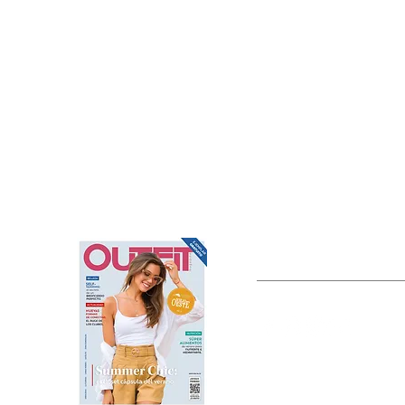
OUTFIT
Estado de México, México
Tel: (55) 5393-0597