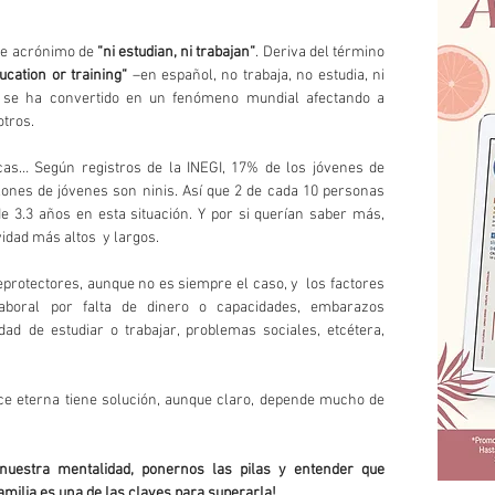
de acrónimo de 
“ni estudian, ni trabajan“
. Deriva del término 
cation or training“
 –en español, no trabaja, no estudia, ni 
 se ha convertido en un fenómeno mundial afectando a 
otros.
cas… Según registros de la INEGI, 17% de los jóvenes de 
llones de jóvenes son ninis. Así que 2 de cada 10 personas 
e 3.3 años en esta situación. Y por si querían saber más, 
vidad más altos  y largos.
rotectores, aunque no es siempre el caso, y  los factores 
boral por falta de dinero o capacidades, embarazos 
dad de estudiar o trabajar, problemas sociales, etcétera, 
e eterna tiene solución, aunque claro, depende mucho de 
uestra mentalidad, ponernos las pilas y entender que 
amilia es una de las claves para superarla!