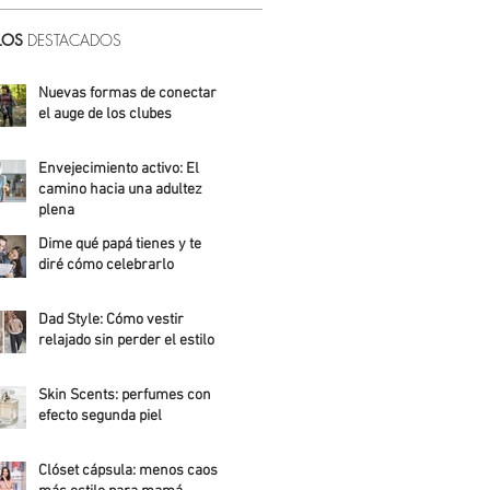
LOS
DESTACADOS
Nuevas formas de conectar:
el auge de los clubes
Alicia Meza
Envejecimiento activo: El
camino hacia una adultez
plena
Dime qué papá tienes y te
Alejandra Roldán
diré cómo celebrarlo
Alicia Meza
Dad Style: Cómo vestir
relajado sin perder el estilo
Daniela Fuentes
Skin Scents: perfumes con
efecto segunda piel
Angelica Santos
Clóset cápsula: menos caos,