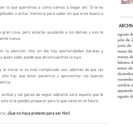
r lo que queremos y como vamos a llegar ahí. Si te es 
aptitudes o echar memoria para saber en que eres bueno o 
ARCHI
 la gran cosa, pero estarás ayudando a los demás y eso te 
agosto 
gente nueva.
julio de
junio de
mayo de
en tu atención. Hoy en día hay oportunidades baratas y 
marzo d
y quien sabe, puede que ahí encuentres lo tuyo.
febrero 
enero d
 y al iniciar lo es más complicado aún, además de que las 
diciemb
r ello hay que tener paciencia y aprovechar las buenas 
noviemb
iencia.
octubre 
septiemb
la actitud y las ganas de seguir adelante será aquello que te 
agosto 
 solo tú te puedes preparar para lo que viene en el futuro.
rle. 
¡Que no haya pretexto para ser Nini! 