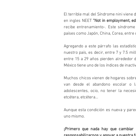
El terrible mal del Síndrome nini viene 
en ingles NEET 
“Not in employment, edu
recibe entrenamiento-. Este síndrome
países como Japón, China, Corea, entre 
Agregando a este párrafo las estadísti
nuestro país, es decir, entre 7 y 7.5 mi
entre 15 a 29 años pierden alrededor d
México tiene uno de los índices de inacti
Muchos chicos vienen de hogares sobrep
van desde el abandono escolar o la
adolescentes, ocio, no tener la necesi
etcétera, etcétera…
Aunque esta condición es nueva y parec
uno mismo.
¡Primero que nada hay que cambiar n
responsabilizarnos y apoyar a nuestra f