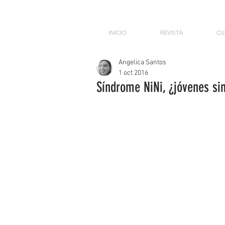
INICIO
REVISTA
CU
Angelica Santos
1 oct 2016
Síndrome NiNi, ¿jóvenes sin