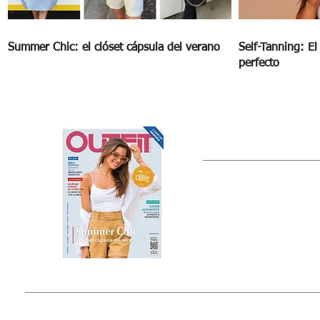
Summer Chic: el clóset cápsula del verano
Self-Tanning: E
perfecto
OUTFIT
Estado de México, México
Tel: (55) 5393-0597
© 2015 by Outfit Magazine I
Todos los Derechos Reservados