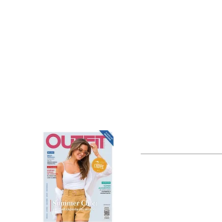
OUTFIT
Estado de México, México
Tel: (55) 5393-0597