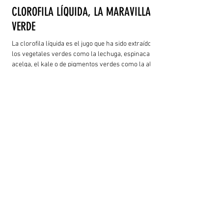
CLOROFILA LÍQUIDA, LA MARAVILLA
VERDE
La clorofila líquida es el jugo que ha sido extraído de
los vegetales verdes como la lechuga, espinaca,
acelga, el kale o de pigmentos verdes como la alga
espirulina. En estado líquido, el organismo lo
absorbe con mayor rapidez llegando así,
directamente, a la sangre. Su estructura es muy
parecida a la hemoglobina.