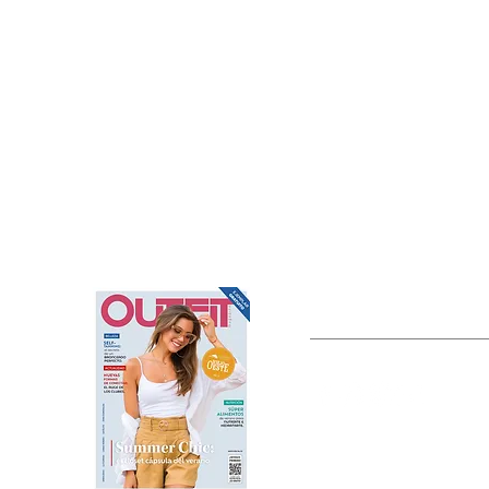
OUTFIT
Estado de México, México
Tel: (55) 5393-0597