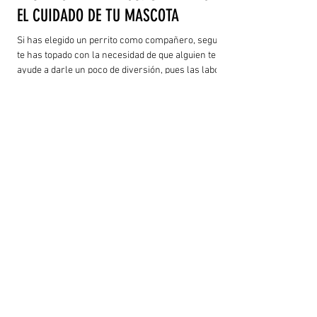
EL CUIDADO DE TU MASCOTA
Si has elegido un perrito como compañero, seguro
te has topado con la necesidad de que alguien te
ayude a darle un poco de diversión, pues las labores
se inician desde temprano, el jefe a veces no deja de
pedir cosas y la jornada acaba mucho después de
que se metió el sol, y tu compañerito necesita que le
dediques tiempo, pues pasa más de 10 horas solo y
tu poca energía no es suficiente para toda la que él
reservó en el día…