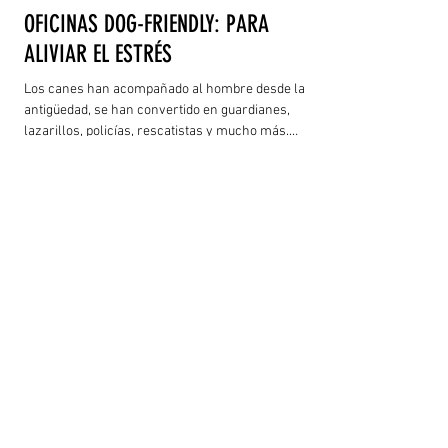
OFICINAS DOG-FRIENDLY: PARA
ALIVIAR EL ESTRÉS
Los canes han acompañado al hombre desde la
antigüedad, se han convertido en guardianes,
lazarillos, policías, rescatistas y mucho más.
Actualmente son, para mucha gente, un miembro
más de la familia. ¿Alguna vez has soñado con ir al
trabajo en compañía de tu mascota?, si tu respuesta
es un: NO, en verdad lo vas a desear después de
haber leído hasta el punto final de esta página.