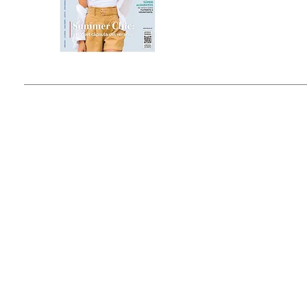
Estado de México, México
Tel: (55) 5393-0597
© 2015 by Outfit Magazine I
Todos los Derechos Reservados