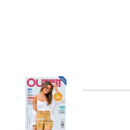
OUTFIT
Estado de México, México
Tel: (55) 5393-0597