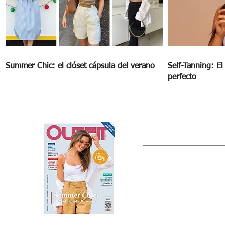
Summer Chic: el clóset cápsula del verano
Self-Tanning: E
perfecto
OUTFIT
Estado de México, México
Tel: (55) 5393-0597