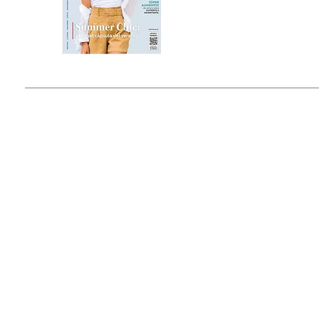
Estado de México, México
Tel: (55) 5393-0597
© 2015 by Outfit Magazine I
Todos los Derechos Reservados