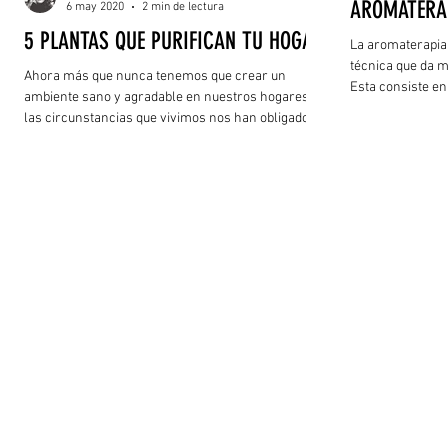
AROMATERA
6 may 2020
2 min de lectura
5 PLANTAS QUE PURIFICAN TU HOGAR
La aromaterapia,
técnica que da m
Ahora más que nunca tenemos que crear un
Esta consiste en
ambiente sano y agradable en nuestros hogares,
sean de flores, h
las circunstancias que vivimos nos han obligado a
inhalarlos o apli
considerar de una manera distinta cambiar
serenidad y dan 
nuestros hábitos de higiene personal y en casa,
cuerpo. Pero, con
como lavarnos las manos con frecuencia, limpiar a
resulta difícil a
consciencia cada superficie, entre otros. Y todo
es por ello, que
esto, para mejorar nuestro entorno durante este
momento, por eso te traemos un buen recurso para
purificar el aire de cualquier espacio y además
atraer b