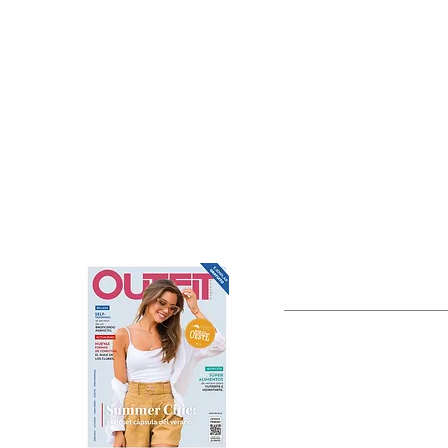
OUTFIT
Estado de México, México
Tel: (55) 5393-0597