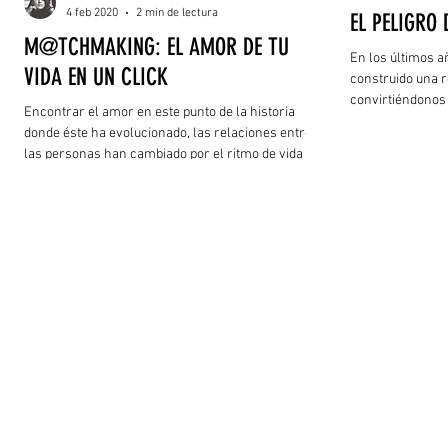
4 feb 2020
2 min de lectura
EL PELIGRO
M@TCHMAKING: EL AMOR DE TU
En los últimos añ
VIDA EN UN CLICK
construido una r
convirtiéndonos 
Encontrar el amor en este punto de la historia
parte de concepc
donde éste ha evolucionado, las relaciones entre
innovaciones est
las personas han cambiado por el ritmo de vida que
aportes benefici
cada uno llevamos, y dejamos de tener tiempo para
conocer a las personas, tener citas y todo lo que el
romance incluye, se convierte en un problema para
encontrar nuestra otra mitad, pero
afortunadamente existe una herramienta que para
muchos es la solución, y sí, el internet.