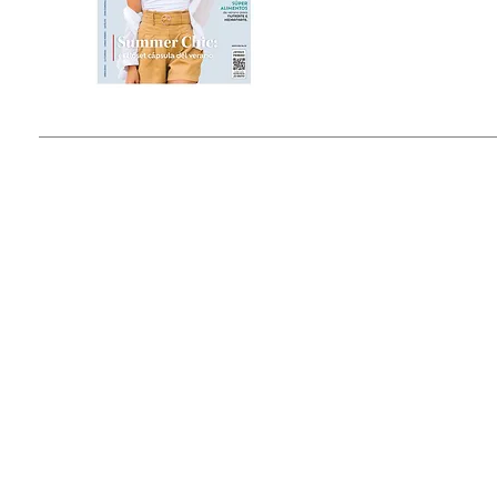
Estado de México, México
Tel: (55) 5393-0597
© 2015 by Outfit Magazine I
Todos los Derechos Reservados