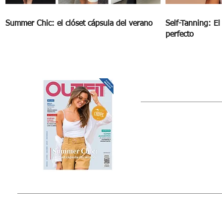
Summer Chic: el clóset cápsula del verano
Self-Tanning: E
perfecto
OUTFIT
Estado de México, México
Tel: (55) 5393-0597
© 2015 by Outfit Magazine I
Todos los Derechos Reservados