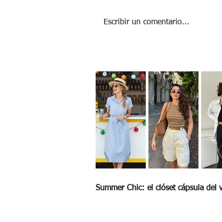
Escribir un comentario...
Nuevas formas de conectar: el auge de 
clubes
Summer Chic: el clóset cápsula del 