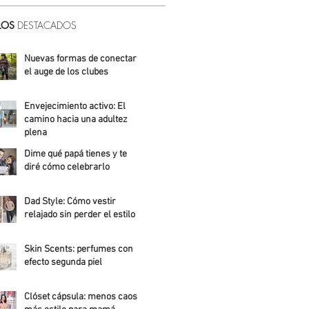
LOS
DESTACADOS
Nuevas formas de conectar:
el auge de los clubes
Alicia Meza
Envejecimiento activo: El
camino hacia una adultez
plena
Dime qué papá tienes y te
Alejandra Roldán
diré cómo celebrarlo
Alicia Meza
Dad Style: Cómo vestir
relajado sin perder el estilo
Daniela Fuentes
Skin Scents: perfumes con
efecto segunda piel
Angelica Santos
Clóset cápsula: menos caos,