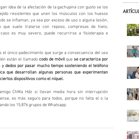
gan idea de la afectación de la gachupina con gusto se los 
ARTÍCU
tejido resistentes que unen los músculos con los huesos 
ndo se inflaman, ya sea por exceso de uso o alguna lesión, 
nto que suele tratarse con reposo, compresas de hielo, 
 caso es muy severo, puede recurrirse a fisioterapia e 
s el único padecimiento que surge a consecuencia del uso 
ién están el llamado 
codo de móvil
 que 
se caracteriza por 
y dedos por pasar mucho tiempo sosteniendo el teléfono 
ítica que desarrollan algunas personas que experimentan 
iertos dispositivos como el níquel.
amigo ChMa Hdz si llevan media hora sin interrupción 
nse, es más seguro para todos, porque no falta el o la 
tando los 15,876 grupos de Whatsapp.