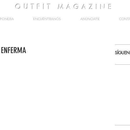
OUTFIT
MAGAZINE
PONERA
ENCUÉNTRANOS
ANÚNCIATE
CONT
E ENFERMA
SÍGUE