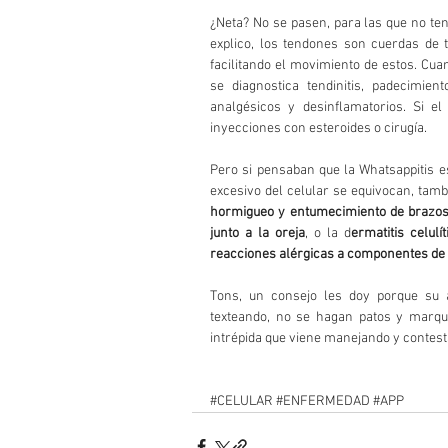
¿Neta? No se pasen, para las que no ten
explico, los tendones son cuerdas de 
facilitando el movimiento de estos. Cua
se diagnostica tendinitis, padecimie
analgésicos y desinflamatorios. Si el
inyecciones con esteroides o cirugía.
Pero si pensaban que la Whatsappitis e
excesivo del celular se equivocan, tamb
hormigueo y entumecimiento de brazos 
junto a la oreja
, o la d
ermatitis celul
reacciones alérgicas a componentes de c
Tons, un consejo les doy porque su 
texteando, no se hagan patos y marque
intrépida que viene manejando y contes
#CELULAR
#ENFERMEDAD
#APP