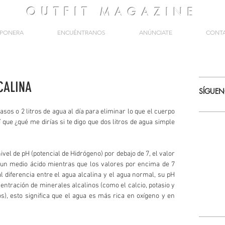
OUTFIT
MAGAZINE
PONERA
ENCUÉNTRANOS
ANÚNCIATE
CONT
CALINA
SÍGUE
os o 2 litros de agua al día para eliminar lo que el cuerpo 
que ¿qué me dirías si te digo que dos litros de agua simple 
ivel de pH (potencial de Hidrógeno) por debajo de 7, el valor 
o un medio ácido mientras que los valores por encima de 7 
l diferencia entre el agua alcalina y el agua normal, su pH 
entración de minerales alcalinos (como el calcio, potasio y 
s), esto significa que el agua es más rica en oxígeno y en 