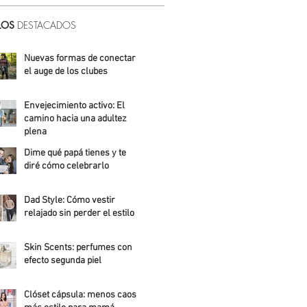
LOS
DESTACADOS
Nuevas formas de conectar:
el auge de los clubes
Alicia Meza
Envejecimiento activo: El
camino hacia una adultez
plena
Dime qué papá tienes y te
Alejandra Roldán
diré cómo celebrarlo
Alicia Meza
Dad Style: Cómo vestir
relajado sin perder el estilo
Daniela Fuentes
Skin Scents: perfumes con
efecto segunda piel
Angelica Santos
Clóset cápsula: menos caos,