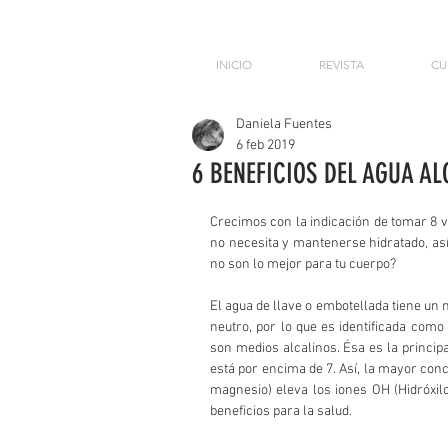
INICIO
REVISTA
CU
Daniela Fuentes
6 feb 2019
6 BENEFICIOS DEL AGUA AL
Crecimos con la indicación de tomar 8 vas
no necesita y mantenerse hidratado, así 
no son lo mejor para tu cuerpo?
El agua de llave o embotellada tiene un n
neutro, por lo que es identificada com
son medios alcalinos. Ésa es la principa
está por encima de 7. Así, la mayor conc
magnesio) eleva los iones OH (Hidróxilo
beneficios para la salud.