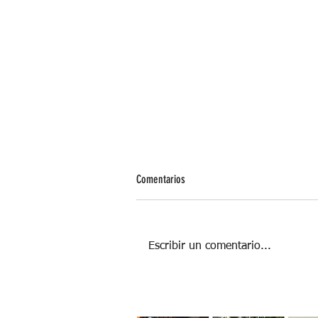
Comentarios
Escribir un comentario...
Súper alimentos del verano para verte y
sentirte mejor