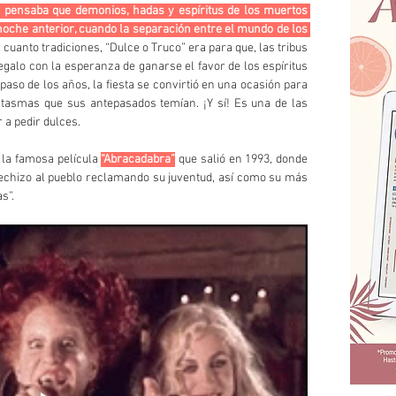
e pensaba que demonios, hadas y espíritus de los muertos 
noche anterior, cuando la separación entre el mundo de los 
 cuanto tradiciones, “Dulce o Truco” era para que, las tribus 
alo con la esperanza de ganarse el favor de los espíritus 
aso de los años, la fiesta se convirtió en una ocasión para 
ntasmas que sus antepasados temían. ¡Y sí! Es una de las 
 a pedir dulces.
la famosa película 
“Abracadabra”
 que salió en 1993, donde 
hechizo al pueblo reclamando su juventud, así como su más 
s”.