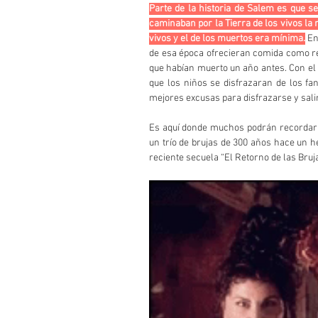
Parte de la historia de Salem es que s
caminaban por la Tierra de los vivos la 
vivos y el de los muertos era mínima.
 En
de esa época ofrecieran comida como reg
que habían muerto un año antes. Con el p
que los niños se disfrazaran de los fa
mejores excusas para disfrazarse y salir
Es aquí donde muchos podrán recordar 
un trío de brujas de 300 años hace un 
reciente secuela “El Retorno de las Bruja