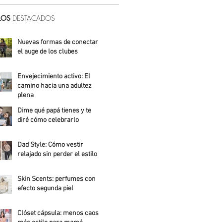
LOS
DESTACADOS
Nuevas formas de conectar:
el auge de los clubes
Alicia Meza
Envejecimiento activo: El
camino hacia una adultez
plena
Dime qué papá tienes y te
Alejandra Roldán
diré cómo celebrarlo
Alicia Meza
Dad Style: Cómo vestir
relajado sin perder el estilo
Daniela Fuentes
Skin Scents: perfumes con
efecto segunda piel
Angelica Santos
Clóset cápsula: menos caos,