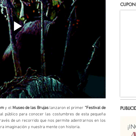
CUPON
PUBLICI
em
 y el 
Museo de las Brujas
 lanzaron el primer 
“Festival de 
 al público para conocer las costumbres de esta pequeña 
 través de un recorrido que nos permite adentrarnos en los 
tra imaginación y nuestra mente con historia.