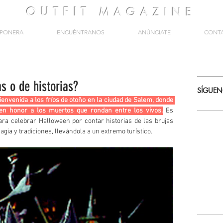
OUTFIT
MAGAZINE
PONERA
ENCUÉNTRANOS
ANÚNCIATE
CONT
s o de historias?
SÍGUE
ienvenida a los fríos de otoño en la ciudad de Salem, donde 
en honor a los muertos que rondan entre los vivos.
 Es 
a celebrar Halloween por contar historias de las brujas 
gia y tradiciones, llevándola a un extremo turístico.