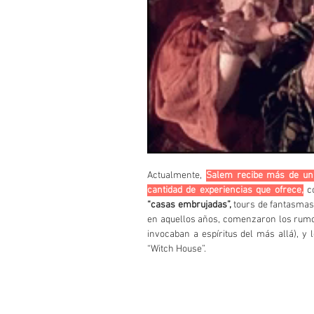
Actualmente, 
Salem recibe más de un m
cantidad de experiencias que ofrece,
“casas embrujadas”,
 tours de fantasmas,
en aquellos años, comenzaron los rumo
invocaban a espíritus del más allá), y 
“Witch House”.