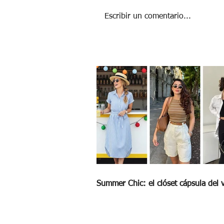
Escribir un comentario...
Jardines secos: menos agua, más estilo
Summer Chic: el clóset cápsula del 