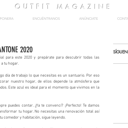
OUTFIT
MAGAZINE
PONERA
ENCUÉNTRANOS
ANÚNCIATE
CONT
ANTONE 2020
SÍGUE
icial para este 2020 y prepárate para descubrir todas las 
a tu hogar.  
o día de trabajo lo que necesitas es un santuario. Por eso 
corar nuestro hogar, de ellos depende la atmósfera que 
dos. Este azul es ideal para el momento que vivimos en la 
mpre puedes contar. ¿Ya te convencí? ¡Perfecto! Te damos 
nsformar tu hogar. No necesitas una renovación total así 
 tu comedor y habitación, sigue leyendo.