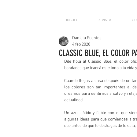
INICIO
REVISTA
CU
Daniela Fuentes
4 feb 2020
CLASSIC BLUE, EL COLOR P
Dile hola al Classic Blue, el color of
bondades que traerá este tono a tu vida y 
Cuando llegas a casa después de un larg
los colores son tan importantes al de
creamos para sentirnos a salvo y relaja
actualidad.
Un azul sólido y fiable con el que sie
algunas ideas para que comiences a tra
que antes de que te deshagas de tu sala,