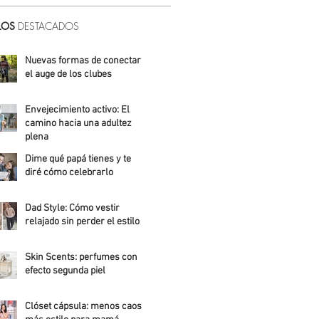
LOS
DESTACADOS
Nuevas formas de conectar:
el auge de los clubes
Alicia Meza
Envejecimiento activo: El
camino hacia una adultez
plena
Dime qué papá tienes y te
Alejandra Roldán
diré cómo celebrarlo
Alicia Meza
Dad Style: Cómo vestir
relajado sin perder el estilo
Daniela Fuentes
Skin Scents: perfumes con
efecto segunda piel
Angelica Santos
Clóset cápsula: menos caos,