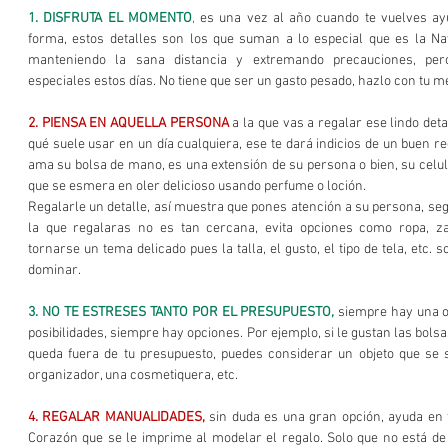
1. DISFRUTA EL MOMENTO
,
 es una vez al año cuando te vuelves ay
forma, estos detalles son los que suman a lo especial que es la Nav
manteniendo la sana distancia y extremando precauciones, pe
especiales estos días. No tiene que ser un gasto pesado, hazlo con tu me
2. PIENSA EN AQUELLA PERSONA
 a la que vas a regalar ese lindo deta
qué suele usar en un día cualquiera, ese te dará indicios de un buen re
ama su bolsa de mano, es una extensión de su persona o bien, su celul
que se esmera en oler delicioso usando perfume o loción. 
Regalarle un detalle, así muestra que pones atención a su persona, segu
la que regalaras no es tan cercana, evita opciones como ropa, zap
tornarse un tema delicado pues la talla, el gusto, el tipo de tela, etc. so
dominar.
3. NO TE ESTRESES TANTO POR EL PRESUPUESTO,
 siempre hay una o
posibilidades, siempre hay opciones. Por ejemplo, si le gustan las bolsa
queda fuera de tu presupuesto, puedes considerar un objeto que se
organizador, una cosmetiquera, etc. 
4. REGALAR MANUALIDADES,
 sin duda es una gran opción, ayuda en 
Corazón que se le imprime al modelar el regalo. Solo que no está de