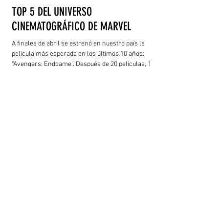
TOP 5 DEL UNIVERSO
CINEMATOGRÁFICO DE MARVEL
A finales de abril se estrenó en nuestro país la
película más esperada en los últimos 10 años:
“Avengers: Endgame”. Después de 20 películas, 10
series de TV y un total de ingresos superiores a los
$18 MMD en todo el mundo, ha llegado el momento
de cerrar un ciclo. En esta ocasión haremos
memoria mencionando las 5 mejores películas del
Universo Cinematográfico de Marvel (MCU), de
acuerdo a mi gusto personal y la calificación que
recibieron por parte de la crítica.