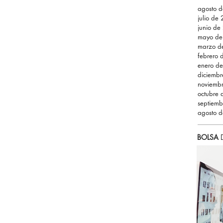
agosto 
julio de
junio de
mayo de
marzo d
febrero
enero d
diciemb
noviemb
octubre
septiem
agosto 
BOLSA