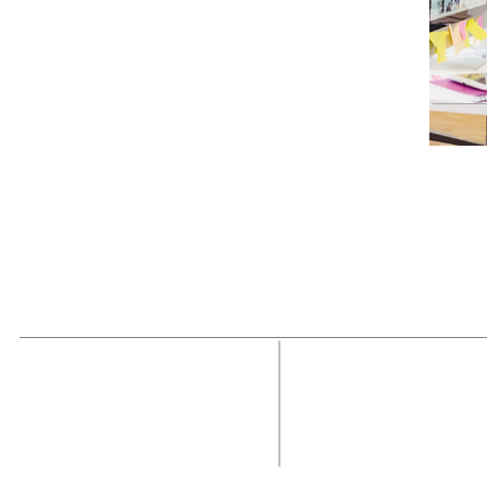
MAGAZINE
OUTFIT
RECIBE NUE
Estado de México, México
Tel: (55) 5393-0597