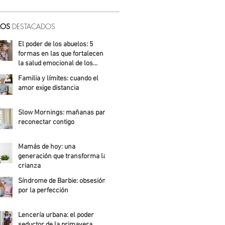
LOS
DESTACADOS
El poder de los abuelos: 5
formas en las que fortalecen
la salud emocional de los
niños
Familia y límites: cuando el
Ailed Álvarez
amor exige distancia
Ailed Álvarez
Slow Mornings: mañanas para
reconectar contigo
Alejandra Roldán
Mamás de hoy: una
generación que transforma la
crianza
Síndrome de Barbie: obsesión
Alicia Meza
por la perfección
Ailed Álvarez
Lencería urbana: el poder
seductor de la primavera