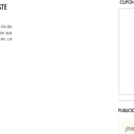
CUPON
STE
 los dos
tar que
¡Ah, cómo
PUBLICI