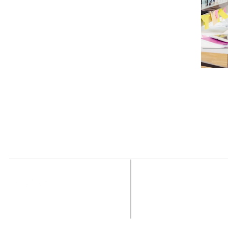
MAGAZINE
OUTFIT
RECIBE NUE
Estado de México, México
Tel: (55) 5393-0597