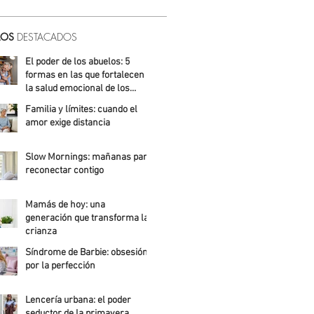
LOS
DESTACADOS
El poder de los abuelos: 5
formas en las que fortalecen
la salud emocional de los
niños
Familia y límites: cuando el
Ailed Álvarez
amor exige distancia
Ailed Álvarez
Slow Mornings: mañanas para
reconectar contigo
Alejandra Roldán
Mamás de hoy: una
generación que transforma la
crianza
Síndrome de Barbie: obsesión
Alicia Meza
por la perfección
Ailed Álvarez
Lencería urbana: el poder
seductor de la primavera