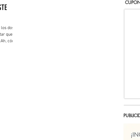
CUPON
STE
 los dos
tar que
¡Ah, cómo
PUBLICI