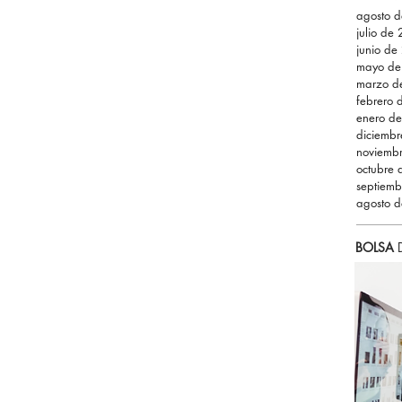
agosto 
julio de
junio de
mayo de
marzo d
febrero
enero d
diciemb
noviemb
octubre
septiem
agosto 
BOLSA