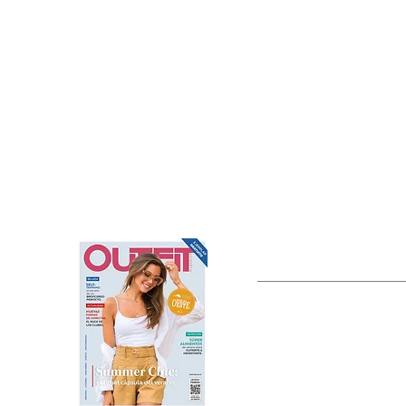
OUTFIT
Estado de México, México
Tel: (55) 5393-0597