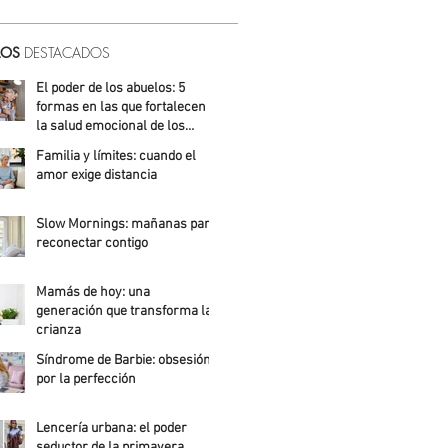
LOS
DESTACADOS
El poder de los abuelos: 5
formas en las que fortalecen
la salud emocional de los
niños
Familia y límites: cuando el
Ailed Álvarez
amor exige distancia
Ailed Álvarez
Slow Mornings: mañanas para
reconectar contigo
Alejandra Roldán
Mamás de hoy: una
generación que transforma la
crianza
Síndrome de Barbie: obsesión
Alicia Meza
por la perfección
Ailed Álvarez
Lencería urbana: el poder
seductor de la primavera