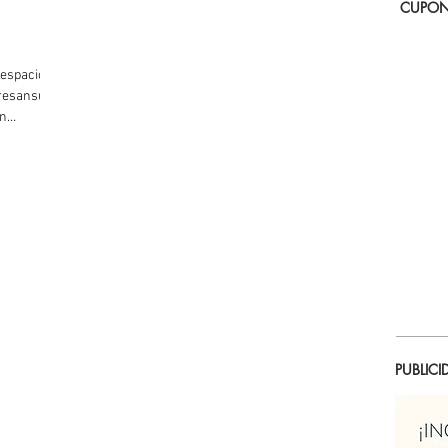
CUPON
 espacios
resansui o
en
erior,
PUBLICI