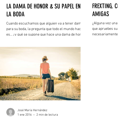
FREXTING, 
LA DAMA DE HONOR & SU PAPEL EN
AMIGAS
LA BODA
¿Alguna vez una 
Cuando escuchamos que alguien va a tener damas
que apruebes su 
para su boda, la pregunta que todo el mundo hace
necesariamente s
es… ¿y qué se supone que hace una dama de honor?
accesorios)?, ¿H
BFF, (que seguro
sociales), con e
carita que tiene 
¿ha sido por Wha
respondiste a la 
para que sepas q
José María Hernández
1 ene 2016
2 min de lectura