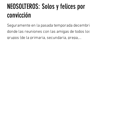
NEOSOLTEROS: Solos y felices por
convicción
Seguramente en la pasada temporada decembrina
donde las reuniones con las amigas de todos los
grupos (de la primaria, secundaria, prepa,
universidad, diplomado, del trabajo, del ex trabajo,
de la escuela de tus hijos, de las primas, del gym,
las de la mañana y de la tarde también, etc.)
seguramente de todos ellos hubo una o más de tus
amigas que son Neosolteras. ¿No sabes qué es eso?
Bueno, a continuación lo sabrás: