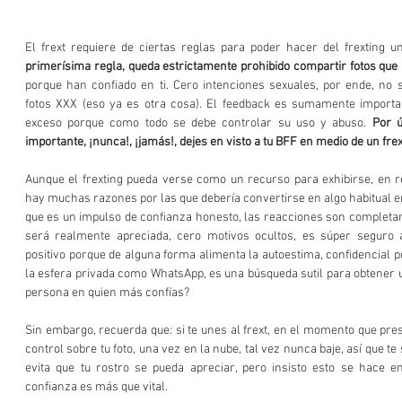
El frext requiere de ciertas reglas para poder hacer del frexting u
primerísima regla, queda estrictamente prohibido compartir fotos que 
porque han confiado en ti. Cero intenciones sexuales, por ende, no s
fotos XXX (eso ya es otra cosa). El feedback es sumamente importante
exceso porque como todo se debe controlar su uso y abuso. 
Por ú
importante, ¡nunca!, ¡jamás!, dejes en visto a tu BFF en medio de un frex
Aunque el frexting pueda verse como un recurso para exhibirse, en rea
hay muchas razones por las que debería convertirse en algo habitual e
que es un impulso de confianza honesto, las reacciones son completame
será realmente apreciada, cero motivos ocultos, es súper seguro a 
positivo porque de alguna forma alimenta la autoestima, confidencial p
la esfera privada como WhatsApp, es una búsqueda sutil para obtener un
persona en quien más confías? 
Sin embargo, recuerda que: si te unes al frext, en el momento que pres
control sobre tu foto, una vez en la nube, tal vez nunca baje, así que te
evita que tu rostro se pueda apreciar, pero insisto esto se hace e
confianza es más que vital. 