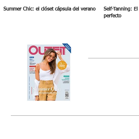
Summer Chic: el clóset cápsula del verano
Self-Tanning: E
perfecto
OUTFIT
Estado de México, México
Tel: (55) 5393-0597
© 2015 by Outfit Magazine I
Todos los Derechos Reservados