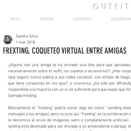
OUTFI
INICIO
REVISTA
CUPONERA
ENCUÉNTR
Sandra Silva
1 mar 2018
FREXTING, COQUETEO VIRTUAL ENTRE AMIGAS
¿Alguna vez una amiga te ha enviado una foto para que apruebes 
necesariamente sobre el outfit, los zapatos o accesorios)?, ¿Has respo
(que seguro nunca subiría a sus redes sociales), con emojis de fuego, 
que tiene corazones en los ojos?, o viceversa, ¿ha sido por WhatsApp
respondiste a la mayoría con un sí, es suficiente para que sepas que fo
llamada frexting.
Básicamente el “frexting” podría sonar algo así cómo: “sending texts
mensajes a tus amigas), pero no lo es así, “frexting” es la combinación d
le denomina al envío de imágenes semi o completamente eróticas), la
sexting está destinado para ser enviado a un pretendiente o pareja), el