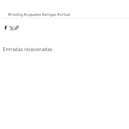
#frexting
#coqueteo
#amigas
#virtual
Entradas relacionadas