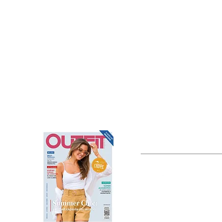
OUTFIT
Estado de México, México
Tel: (55) 5393-0597