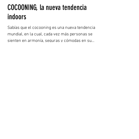
COCOONING, la nueva tendencia
indoors
Sabías que el cocooning es una nueva tendencia
mundial, en la cual, cada vez más personas se
sienten en armonía, seguras y cómodas en su
hogar. Sin lugar a dudas, aquí cabe la frase de “no
hay nada mejor como el hogar”. Así, los cocooners
disfrutan el quedarse en casa, convirtiéndola en su
fortaleza o guarida predilecta en la que se
encuentran a salvo del mundo exterior. Y el gozo
comienza desde su decoración, los muebles al
gusto y contar con lo indispensable para el descans