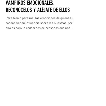
VAMPIROS EMOCIONALES,
RECONÓCELOS Y ALÉJATE DE ELLOS
Para bien o para mal las emociones de quienes nos
rodean tienen influencia sobre las nuestras, por
ello es común rodearnos de personas que nos
inspiran y alegran de manera continua, sin
embargo, alrededor también existen individuos que
por su negatividad suelen afectarnos, elevando
nuestros niveles de estrés y generando fatiga
emocional, lo que puede provocarnos malestares
físicos e incluso llevarnos a la depresión.