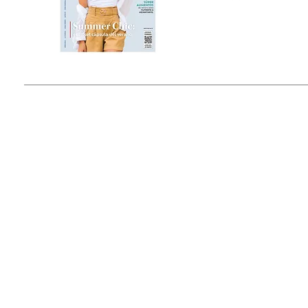
Estado de México, México
Tel: (55) 5393-0597
© 2015 by Outfit Magazine I
Todos los Derechos Reservados