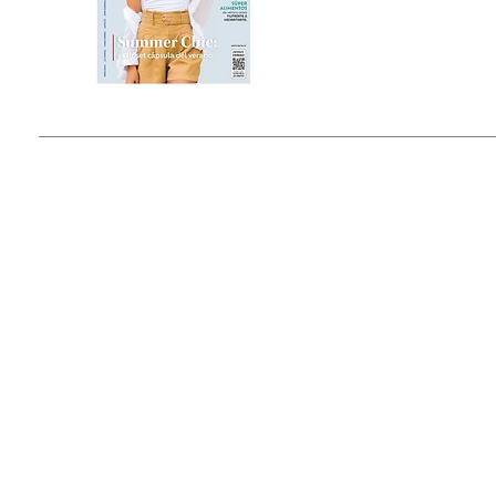
Estado de México, México
Tel: (55) 5393-0597
© 2015 by Outfit Magazine I
Todos los Derechos Reservados