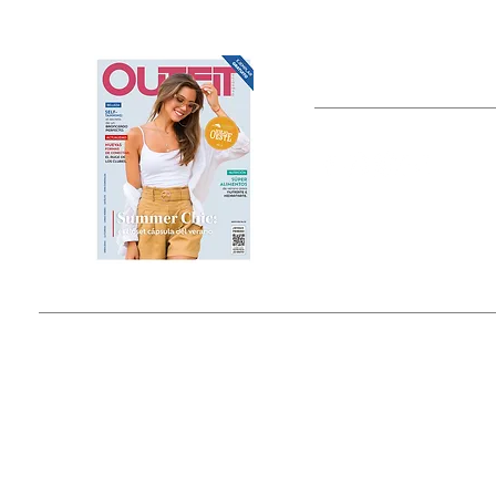
OUTFIT
Estado de México, México
Tel: (55) 5393-0597
© 2015 by Outfit Magazine I
Todos los Derechos Reservados