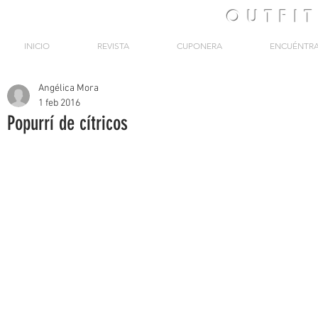
OUTFI
INICIO
REVISTA
CUPONERA
ENCUÉNTR
Angélica Mora
1 feb 2016
Popurrí de cítricos