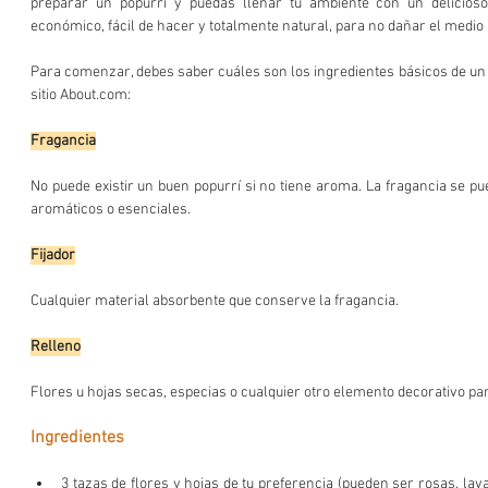
preparar un popurrí y puedas llenar tu ambiente con un delicios
económico, fácil de hacer y totalmente natural, para no dañar el medio
Para comenzar, debes saber cuáles son los ingredientes básicos de un p
sitio About.com:
Fragancia
No puede existir un buen popurrí si no tiene aroma. La fragancia se pue
aromáticos o esenciales.
Fijador
Cualquier material absorbente que conserve la fragancia.
Relleno
Flores u hojas secas, especias o cualquier otro elemento decorativo pa
Ingredientes
3 tazas de flores y hojas de tu preferencia (pueden ser rosas, lava