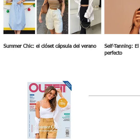
Summer Chic: el clóset cápsula del verano
Self-Tanning: E
perfecto
OUTFIT
Estado de México, México
Tel: (55) 5393-0597