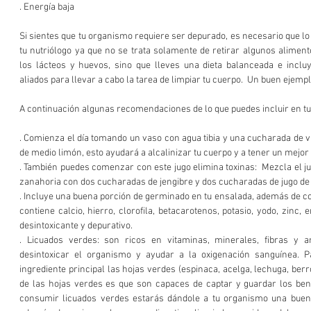
. Energía baja
Si sientes que tu organismo requiere ser depurado, es necesario que lo
tu nutriólogo ya que no se trata solamente de retirar algunos aliment
los lácteos y huevos, sino que lleves una dieta balanceada e inclu
aliados para llevar a cabo la tarea de limpiar tu cuerpo.  Un buen ejemp
A continuación algunas recomendaciones de lo que puedes incluir en tu d
. Comienza el día tomando un vaso con agua tibia y una cucharada de v
de medio limón, esto ayudará a alcalinizar tu cuerpo y a tener un mejo
. También puedes comenzar con este jugo elimina toxinas:  Mezcla el ju
zanahoria con dos cucharadas de jengibre y dos cucharadas de jugo de
. Incluye una buena porción de germinado en tu ensalada, además de con
contiene calcio, hierro, clorofila, betacarotenos, potasio, yodo, zinc, e
desintoxicante y depurativo.
. Licuados verdes: son ricos en vitaminas, minerales, fibras y an
desintoxicar el organismo y ayudar a la oxigenación sanguínea. 
ingrediente principal las hojas verdes (espinaca, acelga, lechuga, berros
de las hojas verdes es que son capaces de captar y guardar los benefi
consumir licuados verdes estarás dándole a tu organismo una buena d