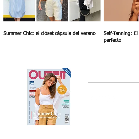
Summer Chic: el clóset cápsula del verano
Self-Tanning: E
perfecto
OUTFIT
Estado de México, México
Tel: (55) 5393-0597