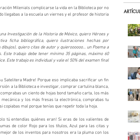
ación Milenials complicarse la vida en la Biblioteca por no 
ARTÍCU
 llegabas a la escuela un viernes y el profesor de historia 
na Investigación de la Historia de México, quiero Héroes y 
va ficha bibliográfica, quiero ilustraciones hechas por 
 dibujos), quiero citas de autor y quieroooooo… un Poema a 
s. Este trabajo debe tener mínimo 35 páginas, máximo 60 
e. Este trabajo es individual y vale el 50% del examen final 
 Satelitera Madre! Porque eso implicaba sacrificar un fin 
ión a la Biblioteca e investigar, comprar cartulina blanca, 
a, comprabas un ciento de hojas bond tamaño carta, los más 
r mecánica y los más fresas la electrónica, comprabas tu 
 si copiabas mal porque tenías que repetir toda la hoja.
olo tú entendías quiénes eran! Si eras de los valientes de 
mas de color Rojo para los títulos, Azul para las citas y 
l mejor de los inventos para nosotros era la pluma con los 