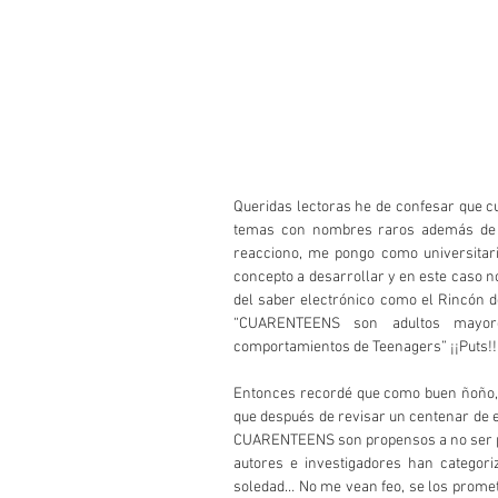
Queridas lectoras he de confesar que cua
temas con nombres raros además de p
reacciono, me pongo como universitario
concepto a desarrollar y en este caso no
del saber electrónico como el Rincón de
“CUARENTEENS son adultos mayor
comportamientos de Teenagers” ¡¡Puts!! 
Entonces recordé que como buen ñoño, lo 
que después de revisar un centenar de e
CUARENTEENS son propensos a no ser pa
autores e investigadores han categor
soledad… No me vean feo, se los prometo