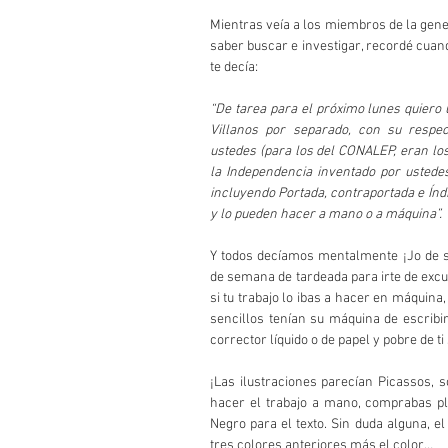
Mientras veía a los miembros de la gener
saber buscar e investigar, recordé cuando
te decía:
“De tarea para el próximo lunes quiero u
Villanos por separado, con su respecti
ustedes (para los del CONALEP, eran los
la Independencia inventado por ustede
incluyendo Portada, contraportada e Índic
y lo pueden hacer a mano o a máquina”.
Y todos decíamos mentalmente ¡Jo de su
de semana de tardeada para irte de excurs
si tu trabajo lo ibas a hacer en máquin
sencillos tenían su máquina de escribi
corrector líquido o de papel y pobre de ti
¡Las ilustraciones parecían Picassos, s
hacer el trabajo a mano, comprabas plu
Negro para el texto. Sin duda alguna, e
tres colores anteriores más el color…