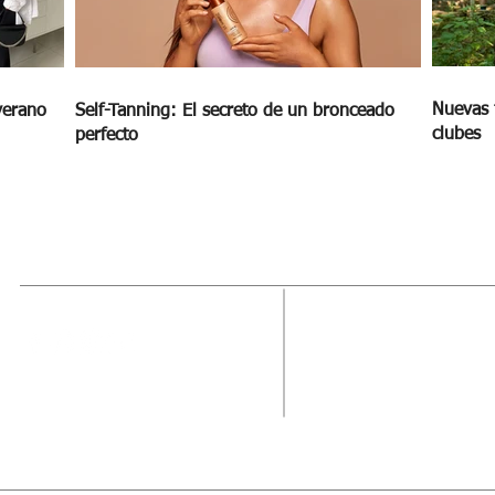
Nuevas 
verano
Self-Tanning: El secreto de un bronceado
clubes
perfecto
MAGAZINE
OUTFIT
RECIBE NUE
Estado de México, México
Tel: (55) 5393-0597