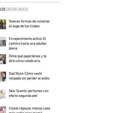
LOS
DESTACADOS
Nuevas formas de conectar:
el auge de los clubes
Alicia Meza
Envejecimiento activo: El
camino hacia una adultez
plena
Dime qué papá tienes y te
Alejandra Roldán
diré cómo celebrarlo
Alicia Meza
Dad Style: Cómo vestir
relajado sin perder el estilo
Daniela Fuentes
Skin Scents: perfumes con
efecto segunda piel
Angelica Santos
Clóset cápsula: menos caos,