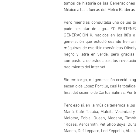
tomos de historia de las Generaciones 
México a las afueras del Metro Balderas 
Pero mientras consultaba uno de los to
pude percatar de algo… YO PERTENE
GENERACIÓN X, nacidos en los 80’s o p
generación que estudió usando herrami
máquinas de escribir mecánicas Olivet
negro y letra en verde, pero gracias
compostura de estos aparatos revolucionar
nacimiento del Internet.
Sin embargo, mi generación creció plag
sexenio de López Portillo, casi la totalid
final del sexenio de Carlos Salinas. Por
Pero eso sí, en la música tenemos a lo
Maná, Café Tacuba, Maldita Vecindad y 
Molotov, Fobia, Queen, Mecano, Timb
´Roses, Aerosmith, Pet Shop Boys, Duran
Maden, Def Leppard, Led Zeppelin, Alaska