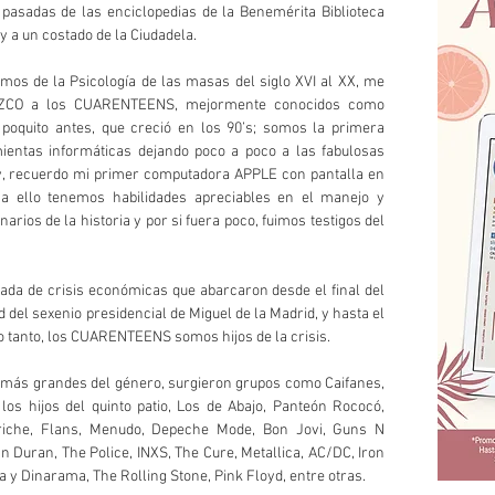
pasadas de las enciclopedias de la Benemérita Biblioteca 
y a un costado de la Ciudadela.
mos de la Psicología de las masas del siglo XVI al XX, me 
ZCO a los CUARENTEENS, mejormente conocidos como 
oquito antes, que creció en los 90’s; somos la primera 
entas informáticas dejando poco a poco a las fabulosas 
y, recuerdo mi primer computadora APPLE con pantalla en 
 a ello tenemos habilidades apreciables en el manejo y 
ios de la historia y por si fuera poco, fuimos testigos del 
ada de crisis económicas que abarcaron desde el final del 
ad del sexenio presidencial de Miguel de la Madrid, y hasta el 
 lo tanto, los CUARENTEENS somos hijos de la crisis.
s más grandes del género, surgieron grupos como Caifanes, 
los hijos del quinto patio, Los de Abajo, Panteón Rococó, 
iriche, Flans, Menudo, Depeche Mode, Bon Jovi, Guns N
 Duran, The Police, INXS, The Cure, Metallica, AC/DC, Iron 
 y Dinarama, The Rolling Stone, Pink Floyd, entre otras.