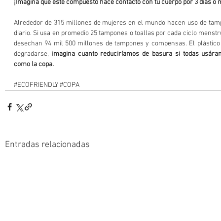
¡Imagina que este compuesto hace contacto con tu cuerpo por 3 días o 
Alrededor de 315 millones de mujeres en el mundo hacen uso de tamp
diario. Si usa en promedio 25 tampones o toallas por cada ciclo menstru
desechan 94 mil 500 millones de tampones y compensas. El plástico 
degradarse, 
imagina cuanto reduciríamos de basura si todas usáram
como la copa.
#ECOFRIENDLY
#COPA
Entradas relacionadas