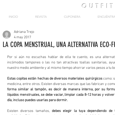
OUTFI
INICIO
REVISTA
CUPONERA
ENCUÉNTR
Adriana Trejo
4 may 2017
LA COPA MENSTRUAL, UNA ALTERNATIVA ECO-F
Por si aún no escuchas hablar de ella te cuento, es una alternati
incómodos tampones o las no tan atractivas toallas sanitarias, ay
nuestro medio ambiente y al mismo tiempo ahorrar varios pesos a tu bol
Estas copitas están hechas de diversos materiales quirúrgicos
 como: s
medicina, entre otros. Existen diversas marcas que las fabrican y come
forma similar al tampón, es decir de manera interna, por su forma
líquidos menstruales, se debe vaciar, limpiar cada 8-12 horas y volver 
día, incluso puedes usarlas para dormir.
Existen diversos tamaños, 
debes elegir la tuya dependiendo de 