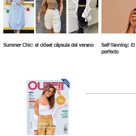
Summer Chic: el clóset cápsula del verano
Self-Tanning: E
perfecto
OUTFIT
Estado de México, México
Tel: (55) 5393-0597