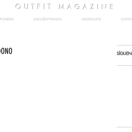
OUTFIT
MAGAZINE
PONERA
ENCUÉNTRANOS
ANÚNCIATE
CONT
DONO
SÍGUE