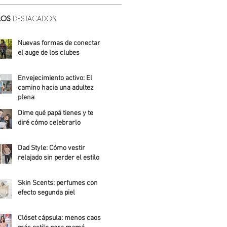
LOS
DESTACADOS
Nuevas formas de conectar:
el auge de los clubes
Alicia Meza
Envejecimiento activo: El
camino hacia una adultez
plena
Dime qué papá tienes y te
Alejandra Roldán
diré cómo celebrarlo
Alicia Meza
Dad Style: Cómo vestir
relajado sin perder el estilo
Daniela Fuentes
Skin Scents: perfumes con
efecto segunda piel
Angelica Santos
Clóset cápsula: menos caos,