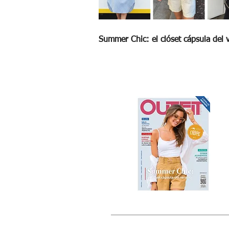
Summer Chic: el clóset cápsula del 
© 2015 by Outfit Magazine I
Todos los Derec