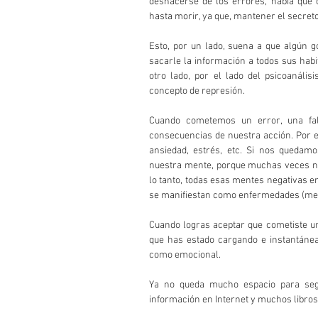
deshacerse de los errores, había que c
hasta morir, ya que, mantener el secreto
Esto, por un lado, suena a que algún 
sacarle la información a todos sus habit
otro lado, por el lado del psicoanális
concepto de represión.
Cuando cometemos un error, una fal
consecuencias de nuestra acción. Por e
ansiedad, estrés, etc. Si nos quedam
nuestra mente, porque muchas veces no
lo tanto, todas esas mentes negativas 
se manifiestan como enfermedades (mejo
Cuando logras aceptar que cometiste un 
que has estado cargando e instantáneam
como emocional.
Ya no queda mucho espacio para segu
información en Internet y muchos libros