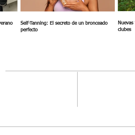
Nuevas 
verano
Self-Tanning: El secreto de un bronceado
clubes
perfecto
MAGAZINE
OUTFIT
RECIBE NUE
Estado de México, México
Tel: (55) 5393-0597
hos Reservados
Aviso de Privacidad