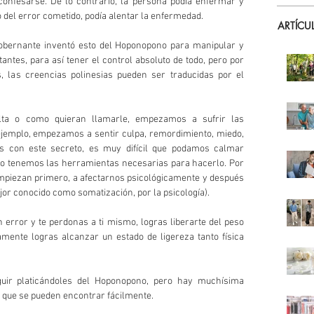
onfesarse. De lo contrario, la persona podía enfermar y 
 del error cometido, podía alentar la enfermedad.
ARTÍCU
gobernante inventó esto del Hoponopono para manipular y 
antes, para así tener el control absoluto de todo, pero por 
is, las creencias polinesias pueden ser traducidas por el 
ta o como quieran llamarle, empezamos a sufrir las 
jemplo, empezamos a sentir culpa, remordimiento, miedo, 
os con este secreto, es muy difícil que podamos calmar 
 tenemos las herramientas necesarias para hacerlo. Por 
empiezan primero, a afectarnos psicológicamente y después 
r conocido como somatización, por la psicología).
error y te perdonas a ti mismo, logras liberarte del peso 
ente logras alcanzar un estado de ligereza tanto física 
ir platicándoles del Hoponopono, pero hay muchísima 
 que se pueden encontrar fácilmente.