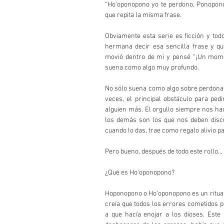
“Ho’oponopono yo te perdono, Ponopono 
que repita la misma frase.
Obviamente esta serie es ficción y todo
hermana decir esa sencilla frase y que
movió dentro de mi y pensé “¡Un momen
suena como algo muy profundo. 
No sólo suena como algo sobre perdona a 
veces, el principal obstáculo para ped
alguien más. El orgullo siempre nos ha
los demás son los que nos deben discu
cuando lo das, trae como regalo alivio pa
Pero bueno, después de todo este rollo...
¿Qué es Ho'oponopono?
Hoponopono o Ho’oponopono es un ritual d
creía que todos los errores cometidos 
a que hacía enojar a los dioses. Este