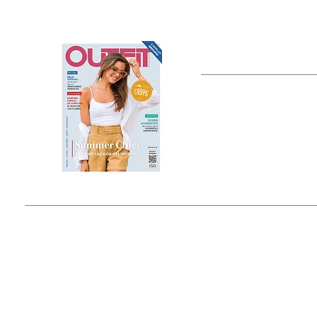
OUTFIT
Estado de México, México
Tel: (55) 5393-0597
© 2015 by Outfit Magazine I
Todos los Derechos Reservados