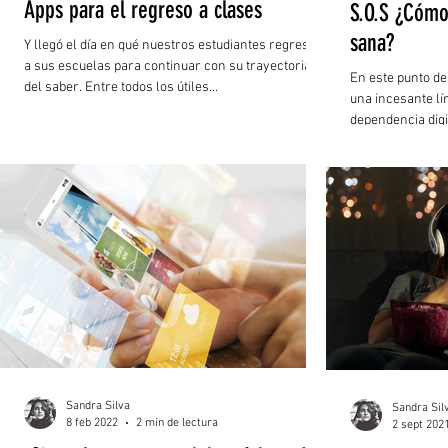
Apps para el regreso a clases
S.O.S ¿Cómo 
sana?
Y llegó el día en qué nuestros estudiantes regresan
a sus escuelas para continuar con su trayectoria
En este punto d
del saber. Entre todos los útiles...
una incesante lí
dependencia dig
sus...
Sandra Silva
Sandra Sil
8 feb 2022
2 min de lectura
2 sept 202