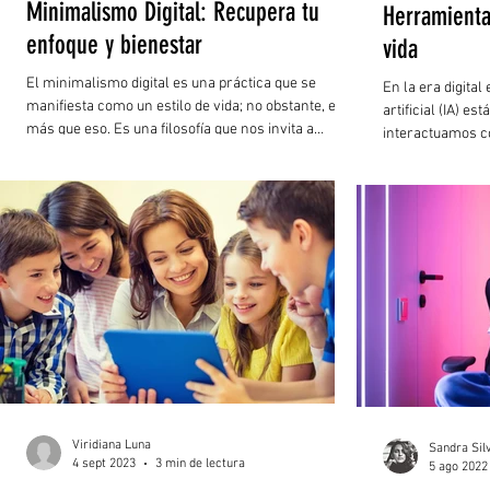
Minimalismo Digital: Recupera tu
Herramientas
enfoque y bienestar
vida
El minimalismo digital es una práctica que se
En la era digital
manifiesta como un estilo de vida; no obstante, es
artificial (IA) e
más que eso. Es una filosofía que nos invita a
interactuamos con
reflexionar sobre nuestros valores y prioridades
con respecto a la tecnología. Busca guiar el uso de
herramientas digitales de forma selectiva,
eliminando lo que no aporta valor para reducir el
ruido digital, recuperar el control del tiempo y la
atención, y mejorar el bienestar. Surge como
respuesta a la sobrecarga informativa y la di
Viridiana Luna
Sandra Sil
4 sept 2023
3 min de lectura
5 ago 2022