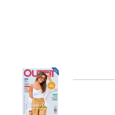
OUTFIT
Estado de México, México
Tel: (55) 5393-0597