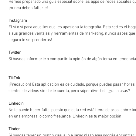
Hemos preparado una guía especial sobre las apps de redes sociales qu
¡nunca deben faltarte!  
Instagram 
El sí o sí para aquellos que les apasiona la fotografía. Esta red es el hog
a sus grandes ventajas y herramientas de marketing, nunca sabes que 
seguro te sorprenderás! 
Twitter 
Si buscas informarte o compartir tu opinión de algún tema en tendencia, 
TikTok 
¡Precaución! Esta aplicación es de cuidado, porque puedes pasar horas 
cientos de videos sin darte cuenta, pero súper divertida, ¿ya la usas? 
LinkedIn 
No te puede hacer falta, puesto que esta red está llena de pros, sobre to
en una empresa, o como freelance, LinkedIn es tu mejor opción. 
Tinder 
Si buscas tener un match casual o a largo plazo aquí podrás encontrarlo