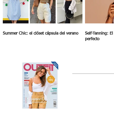
Summer Chic: el clóset cápsula del verano
Self-Tanning: E
perfecto
OUTFIT
Estado de México, México
Tel: (55) 5393-0597