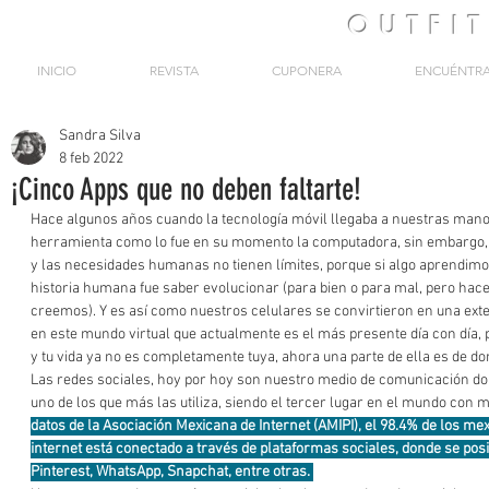
OUTFI
INICIO
REVISTA
CUPONERA
ENCUÉNTR
Sandra Silva
8 feb 2022
¡Cinco Apps que no deben faltarte!
Hace algunos años cuando la tecnología móvil llegaba a nuestras manos
herramienta como lo fue en su momento la computadora, sin embargo,
y las necesidades humanas no tienen límites, porque si algo aprendimo
historia humana fue saber evolucionar (para bien o para mal, pero hac
creemos). Y es así como nuestros celulares se convirtieron en una exte
en este mundo virtual que actualmente es el más presente día con día, 
y tu vida ya no es completamente tuya, ahora una parte de ella es de dom
Las redes sociales, hoy por hoy son nuestro medio de comunicación do
uno de los que más las utiliza, siendo el tercer lugar en el mundo con 
datos de la Asociación Mexicana de Internet (AMIPI), el 98.4% de los me
internet está conectado a través de plataformas sociales, donde se pos
Pinterest, WhatsApp, Snapchat, entre otras. 