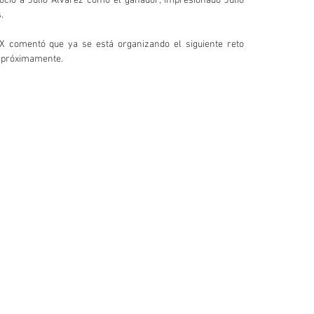
ció a Julio Álvarez como el ganador, impresionado Julio 
.
MX comentó que ya se está organizando el siguiente reto 
á próximamente.