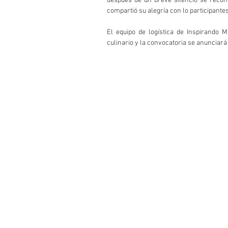
después de un breve silencio se recono
compartió su alegría con lo participantes
El equipo de logística de Inspirando 
culinario y la convocatoria se anunciar