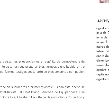
ARCHI
agosto 
julio de
junio de
mayo de
marzo d
febrero 
enero d
diciemb
os asistentes presenciamos el espíritu de competencia de 
noviemb
ímite se tenían que preparar tres tiempos y una bebida, entre 
octubre 
os; fuimos testigos del talento de tres personas con pasión 
septiemb
agosto 
reación suculentos a primera; vista el jurado esta noche se 
otel Krystal, el Chef Irving Sánchez de Equipandose, Eva 
 Doña Eva, Elizabeth Calvillo de Daewoo-Winia Collection y 