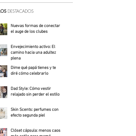
LOS
DESTACADOS
Nuevas formas de conectar:
el auge de los clubes
Alicia Meza
Envejecimiento activo: El
camino hacia una adultez
plena
Dime qué papá tienes y te
Alejandra Roldán
diré cómo celebrarlo
Alicia Meza
Dad Style: Cómo vestir
relajado sin perder el estilo
Daniela Fuentes
Skin Scents: perfumes con
efecto segunda piel
Angelica Santos
Clóset cápsula: menos caos,