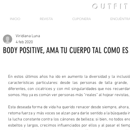
OUTFI
INICIO
REVISTA
CUPONERA
ENCUÉNTR
Viridiana Luna
4 feb 2020
BODY POSITIVE, AMA TU CUERPO TAL COMO ES
En estos últimos años ha ido en aumento la diversidad y la inclusió
características particulares: desde las personas de talla grande,
diferentes, con cicatrices y con mil singularidades que nos recuerdan
somos. Hoy ya es común ver personas más “reales” al hojear revistas, y 
Esta deseada forma de vida ha querido renacer desde siempre, ahora, 
retoma fuerza y más voces se alzan para darle sentido a la búsqueda in
la lucha constante contra los cánones de belleza; si bien, no todos e
esbeltos y largos, crecimos influenciados por ellos y al pasar el tie