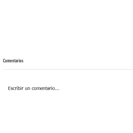
Comentarios
Escribir un comentario...
POLVO DE DIAMANTE PARA UN CUTIS DE
ENSUEÑO