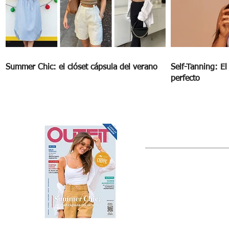
Summer Chic: el clóset cápsula del verano
Self-Tanning: E
perfecto
OUTFIT
Estado de México, México
Tel: (55) 5393-0597