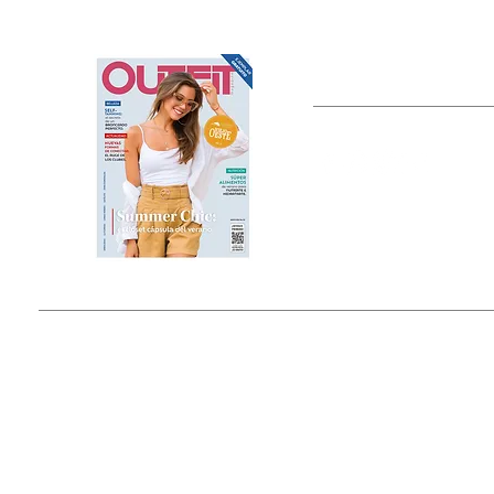
OUTFIT
Estado de México, México
Tel: (55) 5393-0597
© 2015 by Outfit Magazine I
Todos los Derechos Reservados